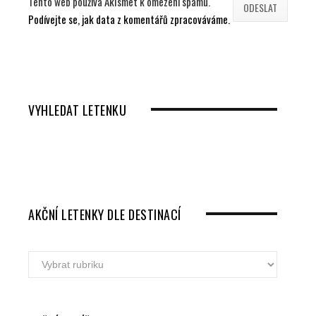
Tento web používá Akismet k omezení spamu.
Podívejte se, jak data z komentářů zpracováváme.
VYHLEDAT LETENKU
AKČNÍ LETENKY DLE DESTINACÍ
Akční
letenky
dle
destinací