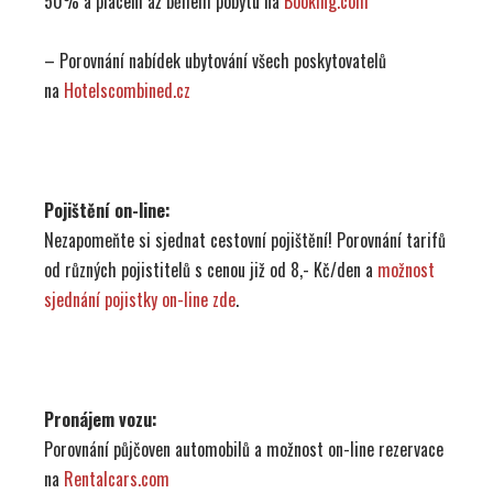
50% a placení až během pobytu na
Booking.com
– Porovnání nabídek ubytování všech poskytovatelů
na
Hotelscombined.cz
Pojištění on-line:
Nezapomeňte si sjednat cestovní pojištění! Porovnání tarifů
od různých pojistitelů s cenou již od 8,- Kč/den a
možnost
sjednání pojistky on-line zde
.
Pronájem vozu:
Porovnání půjčoven automobilů a možnost on-line rezervace
na
Rentalcars.com