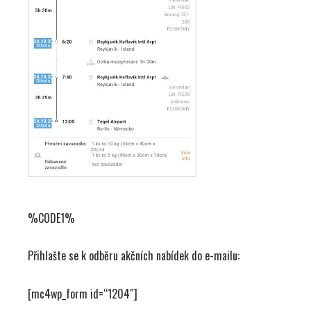
%CODE1%
Přihlašte se k odběru akčních nabídek do e-mailu:
[mc4wp_form id=“1204″]