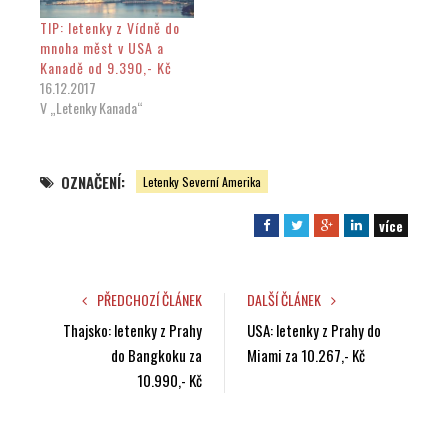
TIP: letenky z Vídně do
mnoha měst v USA a
Kanadě od 9.390,- Kč
16.12.2017
V „Letenky Kanada“
OZNAČENÍ:
Letenky Severní Amerika
více
F
T
G
L
a
w
o
i
c
i
o
n
e
t
g
k
PŘEDCHOZÍ ČLÁNEK
DALŠÍ ČLÁNEK
b
t
l
e
Thajsko: letenky z Prahy
USA: letenky z Prahy do
o
e
e
d
do Bangkoku za
Miami za 10.267,- Kč
o
r
+
I
10.990,- Kč
k
n