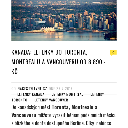
KANADA: LETENKY DO TORONTA,
0
MONTREALU A VANCOUVERU OD 8.890,-
KČ
OD
NACESTYLEVNE.CZ
DNE
23.7.2018
LETENKY KANADA
LETENKY MONTREAL
LETENKY
TORONTO
LETENKY VANCOUVER
Do kanadských měst
Toronta, Montrealu a
Vancouveru
můžete vyrazit během podzimních měsíců
z blízkého a dobře dostupného Berlína. Díky nabídce