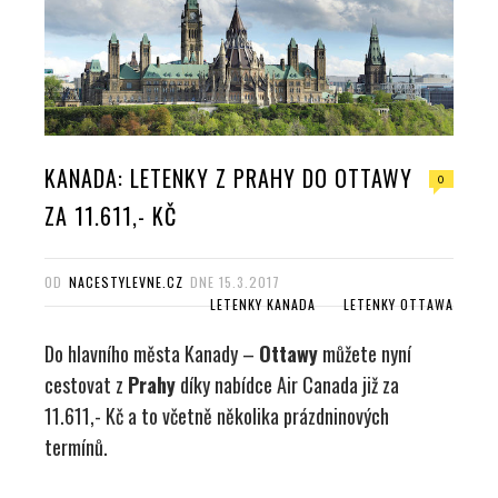
KANADA: LETENKY Z PRAHY DO OTTAWY
0
ZA 11.611,- KČ
OD
NACESTYLEVNE.CZ
DNE
15.3.2017
LETENKY KANADA
LETENKY OTTAWA
Do hlavního města Kanady –
Ottawy
můžete nyní
cestovat z
Prahy
díky nabídce Air Canada již za
11.611,- Kč a to včetně několika prázdninových
termínů.