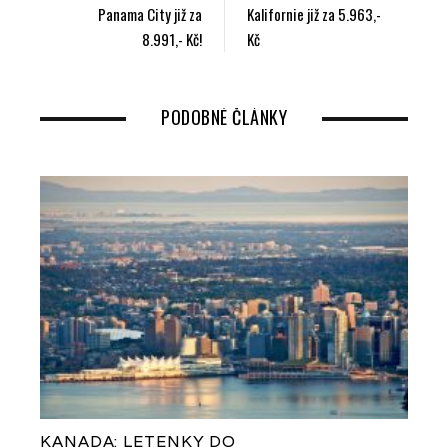
Panama City již za
Kalifornie již za 5.963,-
o
r
+
I
8.991,- Kč!
Kč
k
n
PODOBNÉ ČLÁNKY
KANADA: LETENKY DO