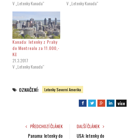
V „Letenky Kanada“
V „Letenky Kanada“
Kanada: letenky z Prahy
do Montrealu za 11.000,-
Kč
21.3.2017
V „Letenky Kanada“
OZNAČENÍ:
Letenky Severní Amerika
více
F
T
G
L
a
w
o
i
c
i
o
n
e
t
g
k
PŘEDCHOZÍ ČLÁNEK
DALŠÍ ČLÁNEK
b
t
l
e
Panama: letenky do
USA: letenky do
o
e
e
d