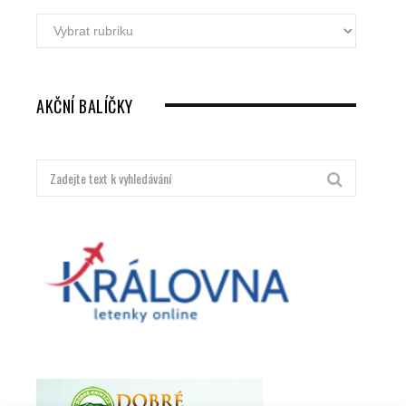
Akční
letenky
dle
destinací
AKČNÍ BALÍČKY
Hledat: