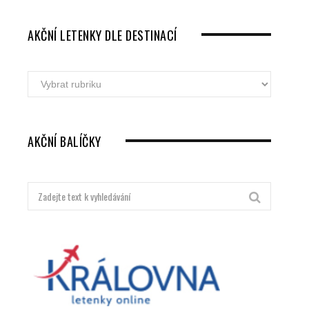
AKČNÍ LETENKY DLE DESTINACÍ
Akční
letenky
dle
destinací
AKČNÍ BALÍČKY
Hledat: