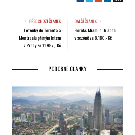
a
w
o
i
c
i
o
n
e
t
g
k
PŘEDCHOZÍ ČLÁNEK
DALŠÍ ČLÁNEK
b
t
l
e
Letenky do Toronta a
Florida: Miami a Orlando
o
e
e
d
Montrealu přímým letem
v sezóně za 8.160,- Kč
o
r
+
I
z Prahy za 11.997,- Kč
k
n
PODOBNÉ ČLÁNKY