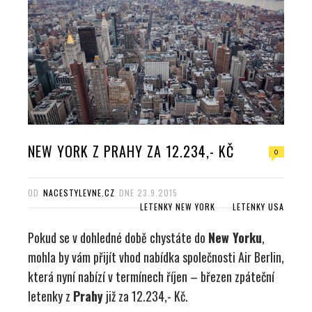
NEW YORK Z PRAHY ZA 12.234,- KČ
0
OD
NACESTYLEVNE.CZ
DNE
23.9.2015
LETENKY NEW YORK
LETENKY USA
Pokud se v dohledné době chystáte do
New Yorku
,
mohla by vám přijít vhod nabídka společnosti Air Berlin,
která nyní nabízí v termínech říjen – březen zpáteční
letenky z
Prahy
již za 12.234,- Kč.