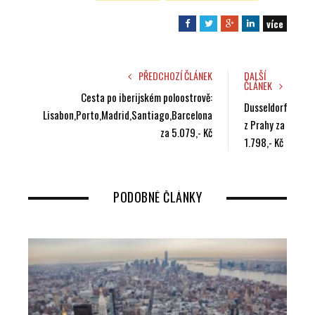
více
F
T
G
L
a
w
o
i
c
i
o
n
e
t
g
k
PŘEDCHOZÍ ČLÁNEK
DALŠÍ
ČLÁNEK
b
t
l
e
Cesta po iberijském poloostrově:
o
e
e
Dusseldorf
d
Lisabon,Porto,Madrid,Santiago,Barcelona
o
r
+
I
z Prahy za
za 5.079,- Kč
k
n
1.798,- Kč
PODOBNÉ ČLÁNKY