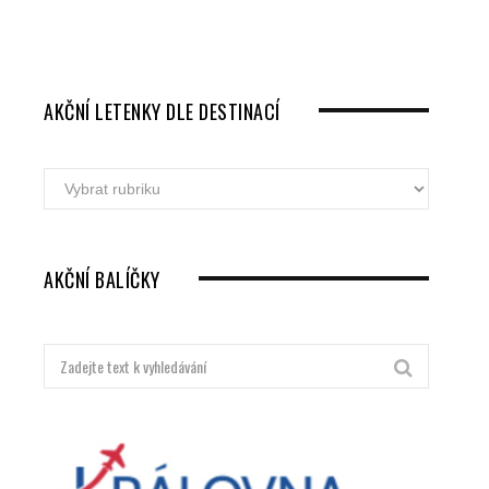
AKČNÍ LETENKY DLE DESTINACÍ
Akční
letenky
dle
destinací
AKČNÍ BALÍČKY
Hledat: