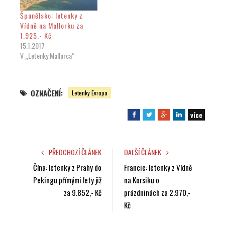
Španělsko: letenky z
Vídně na Mallorku za
1.925,- Kč
15.1.2017
V „Letenky Mallorca“
OZNAČENÍ:
Letenky Evropa
více
F
T
G
L
a
w
o
i
c
i
o
n
e
t
g
k
PŘEDCHOZÍ ČLÁNEK
DALŠÍ ČLÁNEK
b
t
l
e
Čína: letenky z Prahy do
Francie: letenky z Vídně
o
e
e
d
Pekingu přímými lety již
na Korsiku o
o
r
+
I
za 9.852,- Kč
prázdninách za 2.970,-
k
n
Kč