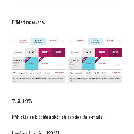
Příklad rezervace:
%CODE1%
Přihlašte se k odběru akčních nabídek do e-mailu:
[mc4wp_form id=“1204″]