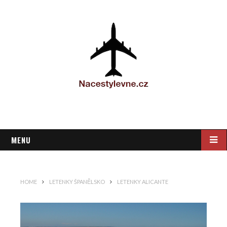
MENU
HOME
LETENKY ŠPANĚLSKO
LETENKY ALICANTE