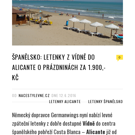
ŠPANĚLSKO: LETENKY Z VÍDNĚ DO
0
ALICANTE O PRÁZDNINÁCH ZA 1.900,-
KČ
OD
NACESTYLEVNE.CZ
DNE
12.6.2016
LETENKY ALICANTE
LETENKY ŠPANĚLSKO
Německý dopravce Germanwings nyní nabízí levné
zpáteční letenky z dobře dostupné
Vídně
do centra
španělského pobřeží Costa Blanca –
Alicante
již od