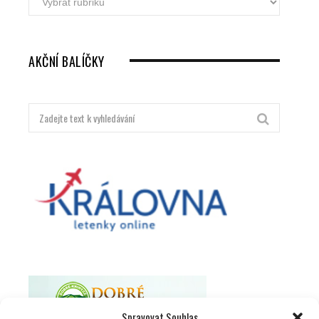
letenky
dle
destinací
AKČNÍ BALÍČKY
Hledat:
Spravovat Souhlas