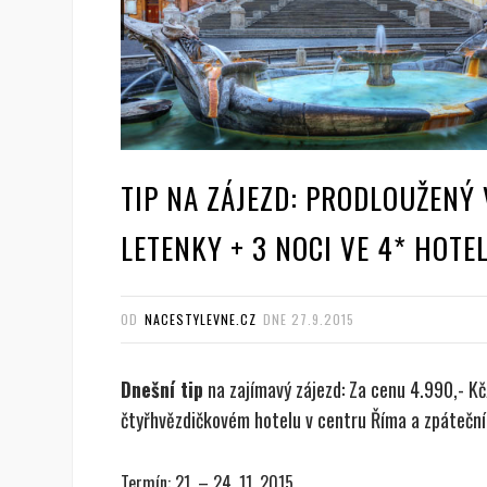
TIP NA ZÁJEZD: PRODLOUŽENÝ 
LETENKY + 3 NOCI VE 4* HOTE
OD
NACESTYLEVNE.CZ
DNE
27.9.2015
Dnešní tip
na zajímavý zájezd: Za cenu 4.990,- Kč
čtyřhvězdičkovém hotelu v centru Říma a zpáteční 
Termín: 21. – 24. 11. 2015