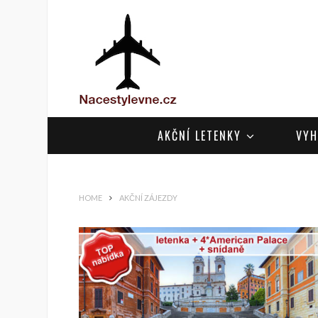
AKČNÍ LETENKY
VYH
HOME
AKČNÍ ZÁJEZDY