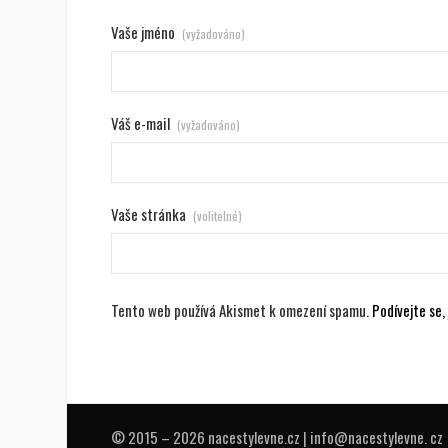
Vaše jméno
(vyžadováno)
Váš e-mail
(vyžadováno)
Vaše stránka
(volitelné)
Tento web používá Akismet k omezení spamu.
Podívejte se
© 2015 – 2026 nacestylevne.cz | info@nacestylevne. cz