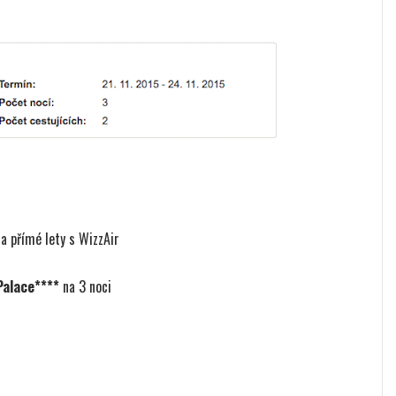
a přímé lety s WizzAir
Palace****
na 3 noci