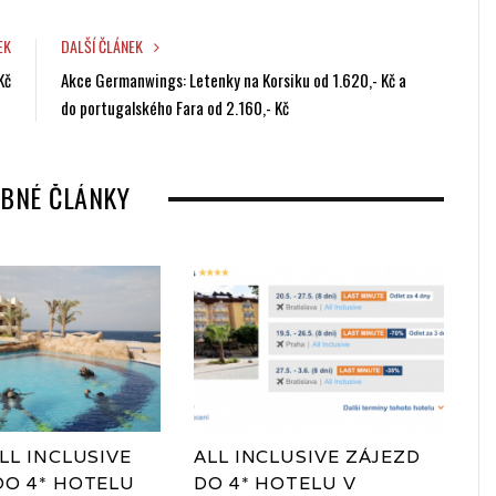
c
i
o
n
e
t
g
k
EK
DALŠÍ ČLÁNEK
b
t
l
e
Kč
Akce Germanwings: Letenky na Korsiku od 1.620,- Kč a
o
e
e
d
do portugalského Fara od 2.160,- Kč
o
r
+
I
k
n
BNÉ ČLÁNKY
LL INCLUSIVE
ALL INCLUSIVE ZÁJEZD
DO 4* HOTELU
DO 4* HOTELU V