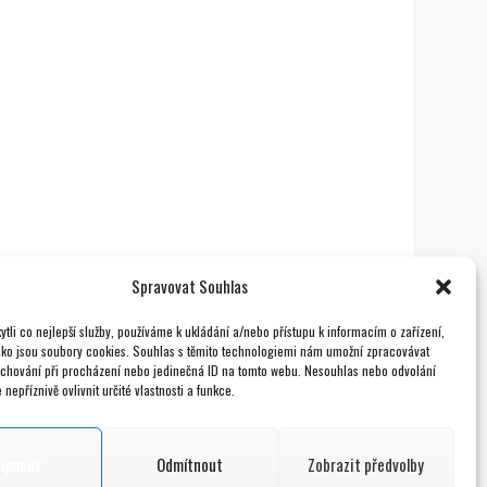
Spravovat Souhlas
tli co nejlepší služby, používáme k ukládání a/nebo přístupu k informacím o zařízení,
ako jsou soubory cookies. Souhlas s těmito technologiemi nám umožní zpracovávat
e chování při procházení nebo jedinečná ID na tomto webu. Nesouhlas nebo odvolání
nepříznivě ovlivnit určité vlastnosti a funkce.
řijmout
Odmítnout
Zobrazit předvolby