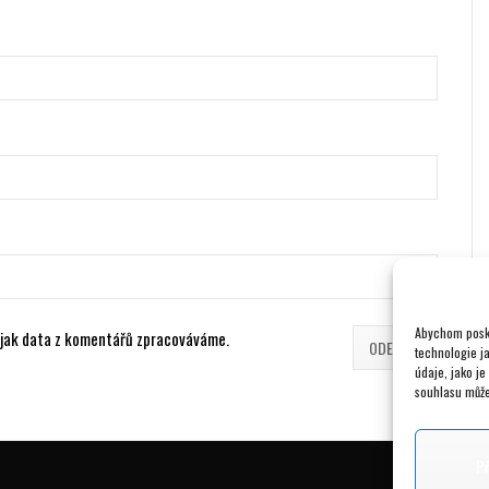
Abychom posky
, jak data z komentářů zpracováváme.
technologie j
údaje, jako j
souhlasu může 
P