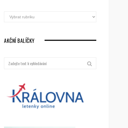
Akční
letenky
dle
destinací
AKČNÍ BALÍČKY
Hledat: