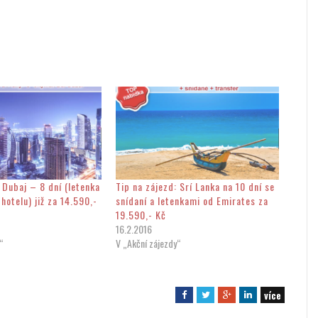
 Dubaj – 8 dní (letenka
Tip na zájezd: Srí Lanka na 10 dní se
 hotelu) již za 14.590,-
snídaní a letenkami od Emirates za
19.590,- Kč
16.2.2016
“
V „Akční zájezdy“
více
F
T
G
L
a
w
o
i