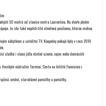
Řím
ouhých 50 metrů od stanice metra Laurentina. Na dvoře plném
ápoje. Je zde také nepřetržitě otevřená posilovna, kterou mohou
ěným nábytkem a satelitní TV. Koupelny pokojů byly v roce 2010
én.
cí sladká i slaná jídla včetně uzenin, vajec nebo domácích
 římským nádražím Termini. Cesta na letiště Fiumicino i
 zajímá: umění, starodávné památky a památky. ​