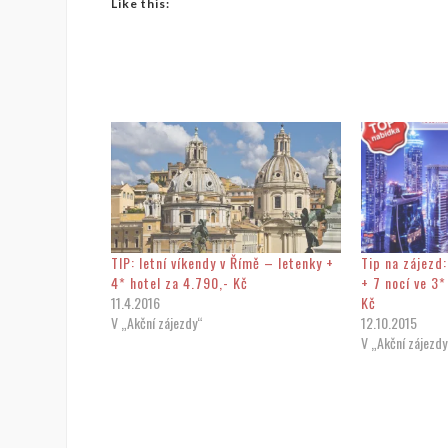
Like this:
TIP: letní víkendy v Římě – letenky +
Tip na zájezd:
4* hotel za 4.790,- Kč
+ 7 nocí ve 3*
11.4.2016
Kč
V „Akční zájezdy“
12.10.2015
V „Akční zájezdy