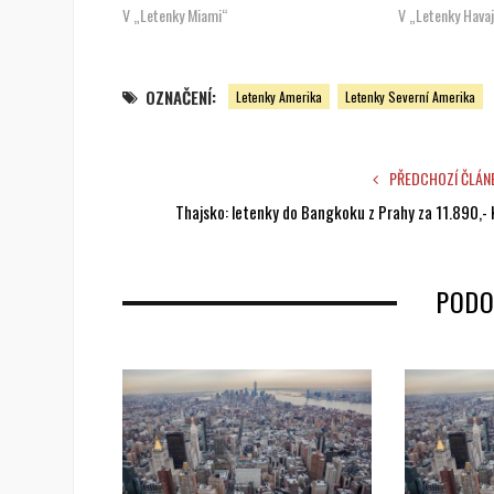
V „Letenky Miami“
V „Letenky Hava
OZNAČENÍ:
Letenky Amerika
Letenky Severní Amerika
PŘEDCHOZÍ ČLÁN
Thajsko: letenky do Bangkoku z Prahy za 11.890,- 
PODO