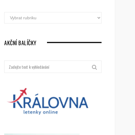
Akční
letenky
dle
destinací
AKČNÍ BALÍČKY
Hledat: