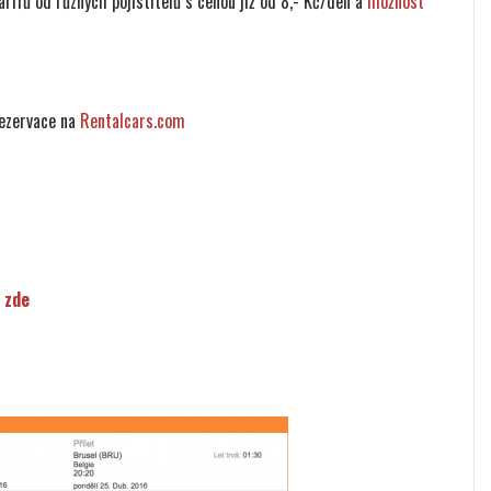
rifů od různých pojistitelů s cenou již od 8,- Kč/den a
možnost
rezervace na
Rentalcars.com
 zde