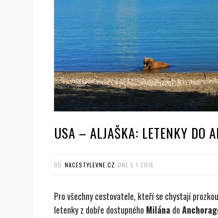
USA – ALJAŠKA: LETENKY DO A
OD
NACESTYLEVNE.CZ
DNE
5.1.2016
Pro všechny cestovatele, kteří se chystají prozko
letenky z dobře dostupného
Milána
do
Anchorag