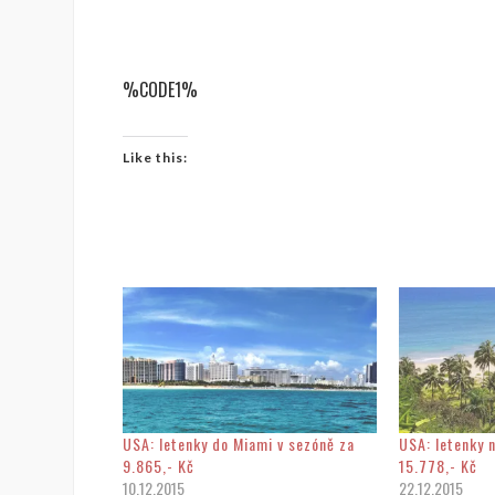
%CODE1%
Like this:
USA: letenky do Miami v sezóně za
USA: letenky 
9.865,- Kč
15.778,- Kč
10.12.2015
22.12.2015