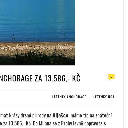
NCHORAGE ZA 13.586,- KČ
0
LETENKY ANCHORAGE
LETENKY USA
umat krásy drsné přírody na
Aljašce
, máme tip na zpáteční
e
za 13.586,- Kč. Do Milána se z Prahy levně dopravíte s