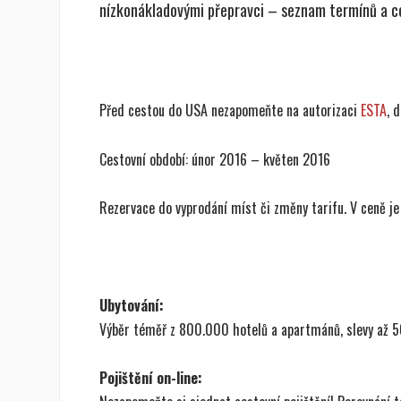
nízkonákladovými přepravci – seznam termínů a c
Před cestou do USA nezapomeňte na autorizaci
ESTA
, 
Cestovní období: únor 2016 – květen 2016
Rezervace do vyprodání míst či změny tarifu. V ceně j
Ubytování:
Výběr téměř z 800.000 hotelů a apartmánů, slevy až 
Pojištění on-line: