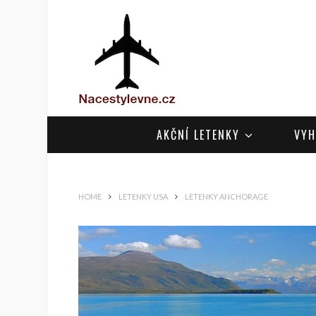
AKČNÍ LETENKY
VYH
HOME
LETENKY USA
LETENKY ANCHORAGE