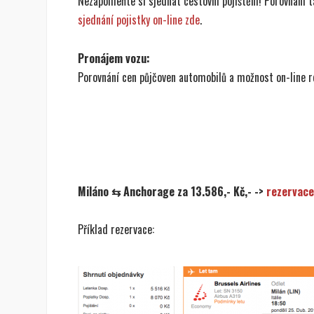
Nezapomeňte si sjednat cestovní pojištění! Porovnání ta
sjednání pojistky on-line zde
.
Pronájem vozu:
Porovnání cen půjčoven automobilů a možnost on-line 
Miláno ⇆ Anchorage za 13.586,- Kč,- ->
rezervace
Příklad rezervace: