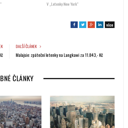
j“
V „Letenky New York“
více
F
T
G
L
a
w
o
i
c
i
o
n
e
t
g
k
EK
DALŠÍ ČLÁNEK
b
t
l
e
Kč
Malajsie: zpáteční letenky na Langkawi za 11.843,- Kč
o
e
e
d
o
r
+
I
k
n
BNÉ ČLÁNKY