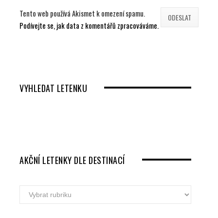
Tento web používá Akismet k omezení spamu.
Podívejte se, jak data z komentářů zpracováváme.
VYHLEDAT LETENKU
AKČNÍ LETENKY DLE DESTINACÍ
Akční
letenky
dle