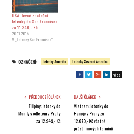
USA: levné zpáteční
letenky do San Francisca
za 11.346,- Kč
20.11.2015
V „Letenky San Francisco“
OZNAČENÍ:
Letenky Amerika
Letenky Severní Amerika
více
F
T
G
L
a
w
o
i
c
i
o
n
e
t
g
k
PŘEDCHOZÍ ČLÁNEK
DALŠÍ ČLÁNEK
b
t
l
e
Filipíny: letenky do
Vietnam: letenky do
o
e
e
d
Manily s odletem z Prahy
Hanoje z Prahy za
o
r
+
I
za 12.949,- Kč
12.670,- Kč včetně
k
n
prázdninových termínů