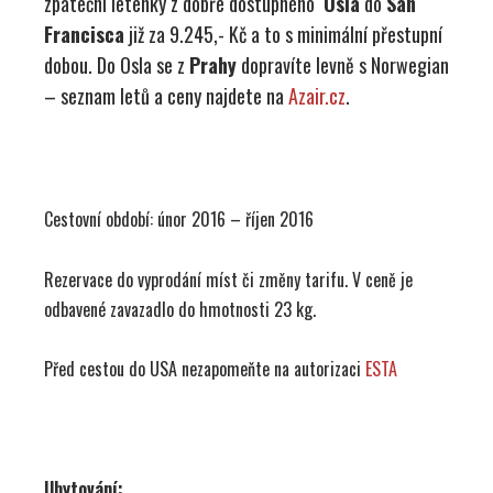
zpáteční letenky z dobře dostupného
Osla
do
San
Francisca
již za 9.245,- Kč a to s minimální přestupní
dobou. Do Osla se z
Prahy
dopravíte levně s Norwegian
– seznam letů a ceny najdete na
Azair.cz
.
Cestovní období: únor 2016 – říjen 2016
Rezervace do vyprodání míst či změny tarifu. V ceně je
odbavené zavazadlo do hmotnosti 23 kg.
Před cestou do USA nezapomeňte na autorizaci
ESTA
Ubytování: