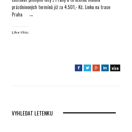
prázdninových termínů již za 4.501,- Kč. Linku na trase
Praha
→
Like this:
více
F
T
G
L
a
w
o
i
c
i
o
n
e
t
g
k
b
t
l
e
o
e
e
d
o
r
+
I
VYHLEDAT LETENKU
k
n