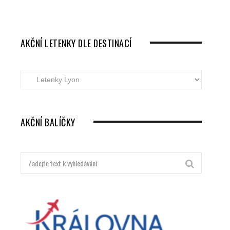
AKČNÍ LETENKY DLE DESTINACÍ
Akční
letenky
dle
destinací
AKČNÍ BALÍČKY
Hledat: