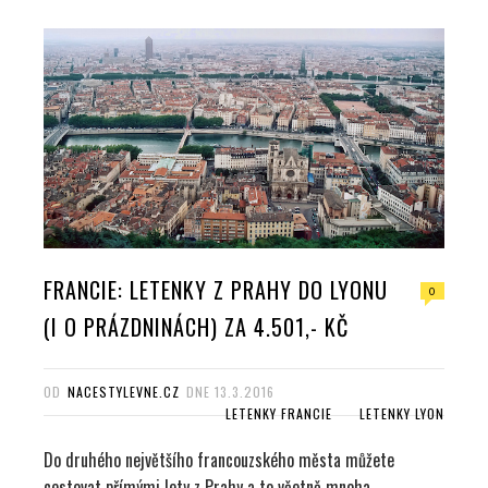
FRANCIE: LETENKY Z PRAHY DO LYONU
0
(I O PRÁZDNINÁCH) ZA 4.501,- KČ
OD
NACESTYLEVNE.CZ
DNE
13.3.2016
LETENKY FRANCIE
LETENKY LYON
Do druhého největšího francouzského města můžete
cestovat přímými lety z Prahy a to včetně mnoha