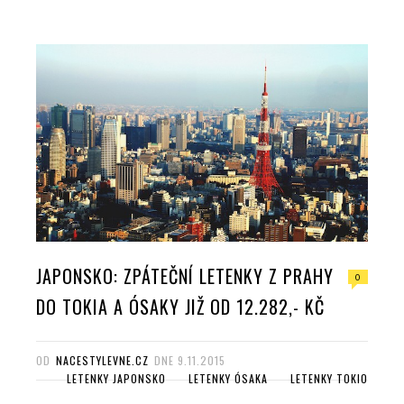
e
t
g
k
b
t
l
e
o
e
e
d
o
r
+
I
k
n
JAPONSKO: ZPÁTEČNÍ LETENKY Z PRAHY
0
DO TOKIA A ÓSAKY JIŽ OD 12.282,- KČ
OD
NACESTYLEVNE.CZ
DNE
9.11.2015
LETENKY JAPONSKO
LETENKY ÓSAKA
LETENKY TOKIO