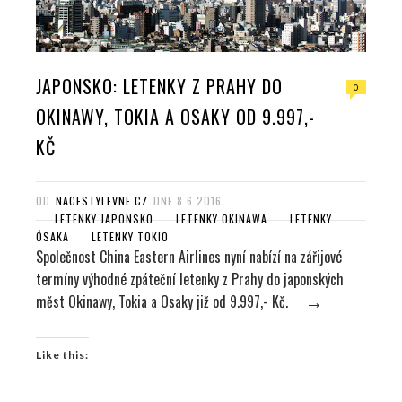
JAPONSKO: LETENKY Z PRAHY DO
0
OKINAWY, TOKIA A OSAKY OD 9.997,-
KČ
OD
NACESTYLEVNE.CZ
DNE
8.6.2016
LETENKY JAPONSKO
LETENKY OKINAWA
LETENKY
ÓSAKA
LETENKY TOKIO
Společnost China Eastern Airlines nyní nabízí na zářijové
termíny výhodné zpáteční letenky z Prahy do japonských
měst Okinawy, Tokia a Osaky již od 9.997,- Kč.
→
Like this: