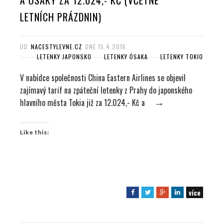
LETNÍCH PRÁZDNIN)
OD
NACESTYLEVNE.CZ
DNE
15.4.2016
LETENKY JAPONSKO
LETENKY ÓSAKA
LETENKY TOKIO
V nabídce společnosti China Eastern Airlines se objevil
zajímavý tarif na zpáteční letenky z Prahy do japonského
hlavního města Tokia již za 12.024,- Kč a
→
Like this:
více
F
T
G
L
a
w
o
i
c
i
o
n