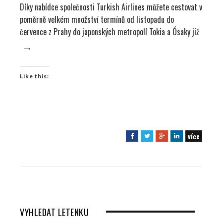
Díky nabídce společnosti Turkish Airlines můžete cestovat v
poměrně velkém množství termínů od listopadu do
července z Prahy do japonských metropolí Tokia a Ósaky již
→
Like this:
více
F
T
G
L
a
w
o
i
c
i
o
n
e
t
g
k
b
t
l
e
o
e
e
d
o
r
+
I
VYHLEDAT LETENKU
k
n