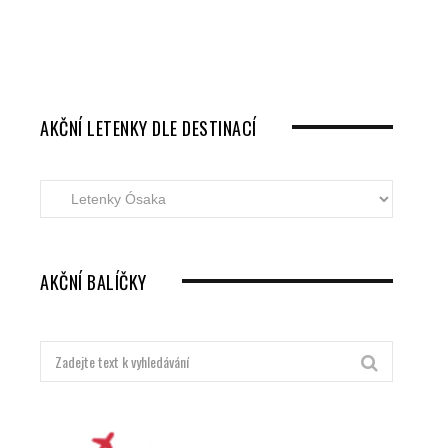
AKČNÍ LETENKY DLE DESTINACÍ
Akční
letenky
dle
destinací
AKČNÍ BALÍČKY
Hledat: