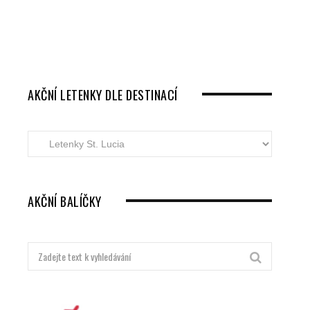
AKČNÍ LETENKY DLE DESTINACÍ
Akční
letenky
dle
destinací
AKČNÍ BALÍČKY
Hledat: