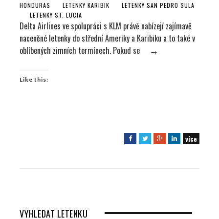
HONDURAS
LETENKY KARIBIK
LETENKY SAN PEDRO SULA
LETENKY ST. LUCIA
Delta Airlines ve spolupráci s KLM právě nabízejí zajímavě
naceněné letenky do střední Ameriky a Karibiku a to také v
oblíbených zimních termínech. Pokud se
→
Like this:
více
F
T
G
L
a
w
o
i
c
i
o
n
e
t
g
k
b
t
l
e
o
e
e
d
o
r
+
I
VYHLEDAT LETENKU
k
n