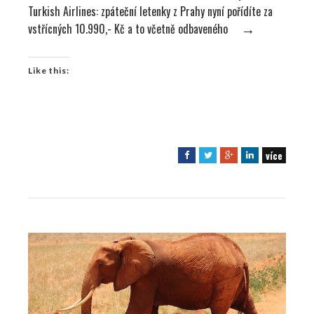
Turkish Airlines: zpáteční letenky z Prahy nyní pořídíte za
vstřícných 10.990,- Kč a to včetně odbaveného
→
Like this:
více
F
T
G
L
a
w
o
i
c
i
o
n
e
t
g
k
b
t
l
e
o
e
e
d
o
r
+
I
k
n