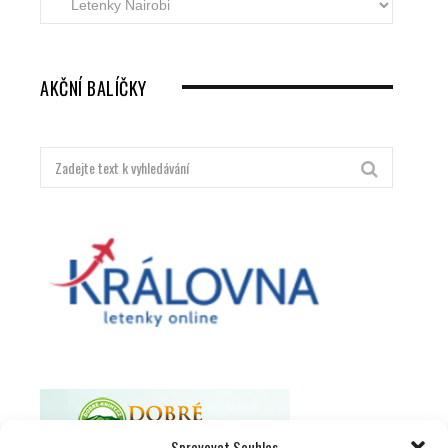
letenky
dle
destinací
AKČNÍ BALÍČKY
Hledat:
Spravovat Souhlas