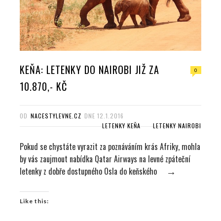
KEŇA: LETENKY DO NAIROBI JIŽ ZA
0
10.870,- KČ
OD
NACESTYLEVNE.CZ
DNE
12.1.2016
LETENKY KEŇA
LETENKY NAIROBI
Pokud se chystáte vyrazit za poznáváním krás Afriky, mohla
by vás zaujmout nabídka Qatar Airways na levné zpáteční
letenky z dobře dostupného Osla do keňského
→
Like this: