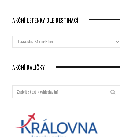
AKČNÍ LETENKY DLE DESTINACÍ
Akční
letenky
dle
destinací
AKČNÍ BALÍČKY
Hledat: