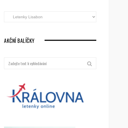
Akční
letenky
dle
destinací
AKČNÍ BALÍČKY
Hledat: