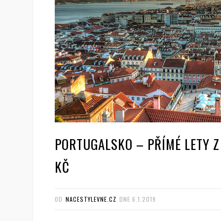
PORTUGALSKO – PŘÍMÉ LETY Z
KČ
OD
NACESTYLEVNE.CZ
DNE
6.1.2019