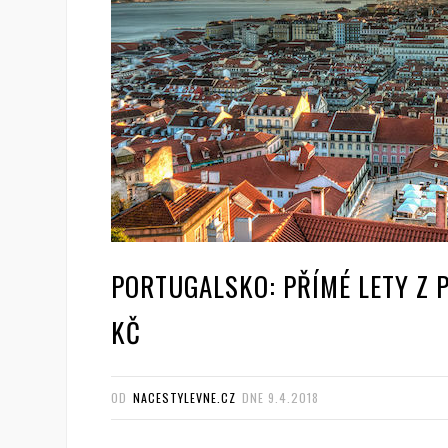
PORTUGALSKO: PŘÍMÉ LETY Z P
KČ
OD
NACESTYLEVNE.CZ
DNE
9.4.2018