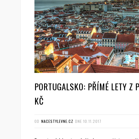
PORTUGALSKO: PŘÍMÉ LETY Z P
KČ
OD
NACESTYLEVNE.CZ
DNE
10.11.2017