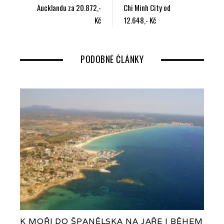
Aucklandu za 20.872,-
Chi Minh City od
k
n
Kč
12.648,- Kč
PODOBNÉ ČLÁNKY
K MOŘI DO ŠPANĚLSKA NA JAŘE I BĚHEM