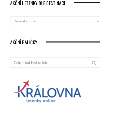
AKČNÍ LETENKY DLE DESTINACÍ
Akční
letenky
dle
destinací
AKČNÍ BALÍČKY
Hledat: