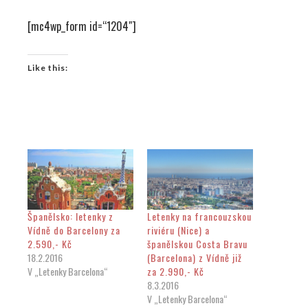
[mc4wp_form id=“1204″]
Like this:
Španělsko: letenky z
Letenky na francouzskou
Vídně do Barcelony za
riviéru (Nice) a
2.590,- Kč
španělskou Costa Bravu
18.2.2016
(Barcelona) z Vídně již
V „Letenky Barcelona“
za 2.990,- Kč
8.3.2016
V „Letenky Barcelona“