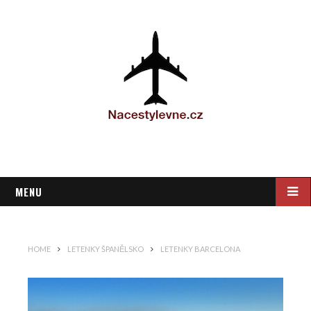
MENU
HOME
LETENKY ŠPANĚLSKO
LETENKY BARCELONA