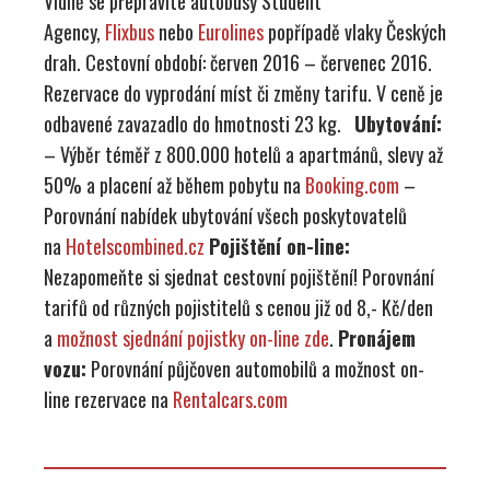
Vídně se přepravíte autobusy Student
Agency,
Flixbus
nebo
Eurolines
popřípadě vlaky Českých
drah. Cestovní období: červen 2016 – červenec 2016.
Rezervace do vyprodání míst či změny tarifu. V ceně je
odbavené zavazadlo do hmotnosti 23 kg.
Ubytování:
– Výběr téměř z 800.000 hotelů a apartmánů, slevy až
50% a placení až během pobytu na
Booking.com
–
Porovnání nabídek ubytování všech poskytovatelů
na
Hotelscombined.cz
Pojištění on-line:
Nezapomeňte si sjednat cestovní pojištění! Porovnání
tarifů od různých pojistitelů s cenou již od 8,- Kč/den
a
možnost sjednání pojistky on-line zde
.
Pronájem
vozu:
Porovnání půjčoven automobilů a možnost on-
line rezervace na
Rentalcars.com