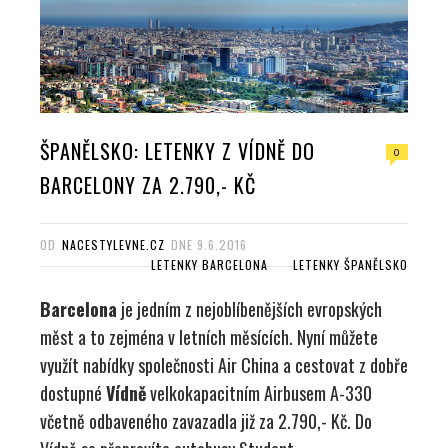
ŠPANĚLSKO: LETENKY Z VÍDNĚ DO
0
BARCELONY ZA 2.790,- KČ
OD
NACESTYLEVNE.CZ
DNE
9.6.2016
LETENKY BARCELONA
LETENKY ŠPANĚLSKO
Barcelona
je jedním z nejoblíbenějších evropských
měst a to zejména v letních měsících. Nyní můžete
využít nabídky společnosti Air China a cestovat z dobře
dostupné
Vídně
velkokapacitním Airbusem A-330
včetně odbaveného zavazadla již za 2.790,- Kč. Do