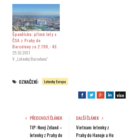
Španělsko: přímé lety s
ČSA z Prahy do
Barcelony za 2.190,- Kč
25.10.2017
V „Letenky Barcelona“
OZNAČENÍ:
Letenky Evropa
více
F
T
G
L
a
w
o
i
c
i
o
n
e
t
g
k
PŘEDCHOZÍ ČLÁNEK
DALŠÍ ČLÁNEK
b
t
l
e
TIP: Nový Zéland –
Vietnam: letenky z
o
e
e
d
letenky z Prahy do
Prahy do Hanoje a Ho
o
r
+
I