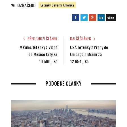
OZNAČENÍ:
Letenky Severní Amerika
více
F
T
G
L
a
w
o
i
c
i
o
n
e
t
g
k
PŘEDCHOZÍ ČLÁNEK
DALŠÍ ČLÁNEK
b
t
l
e
Mexiko: letenky z Vídně
USA: letenky z Prahy do
o
e
e
d
do Mexico City za
Chicaga a Miami za
o
r
+
I
10.590,- Kč
12.654,- Kč
k
n
PODOBNÉ ČLÁNKY