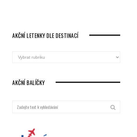
AKČNÍ LETENKY DLE DESTINACÍ
Akční
letenky
dle
destinací
AKČNÍ BALÍČKY
Hledat: