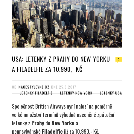
USA: LETENKY Z PRAHY DO NEW YORKU
0
A FILADELFIE ZA 10.990,- KČ
OD
NACESTYLEVNE.CZ
DNE
25.3.2017
LETENKY FILADELFIE
LETENKY NEW YORK
LETENKY USA
Společnost British Airways nyní nabízí na poměrně
velké množství termínů výhodně naceněné zpáteční
letenky z
Prahy
do
New Yorku
a
pennsylvánské
Filadelfie
již za 10.990,- Kč.