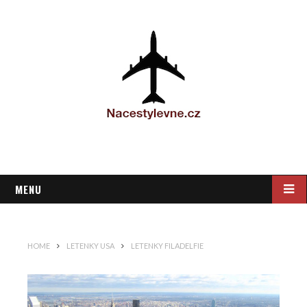
MENU
HOME
LETENKY USA
LETENKY FILADELFIE