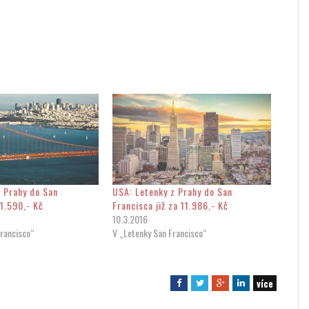
z Prahy do San
USA: Letenky z Prahy do San
11.590,- Kč
Francisca již za 11.986,- Kč
10.3.2016
Francisco“
V „Letenky San Francisco“
více
F
T
G
L
a
w
o
i