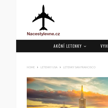
AKČNÍ LETENKY
VYH
HOME
LETENKY USA
LETENKY SAN FRANCISCO