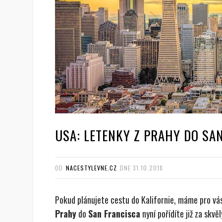
USA: LETENKY Z PRAHY DO SAN 
OD
NACESTYLEVNE.CZ
DNE
31.10.2018
Pokud plánujete cestu do Kalifornie, máme pro vás
Prahy
do
San Francisca
nyní pořídíte již za skvě