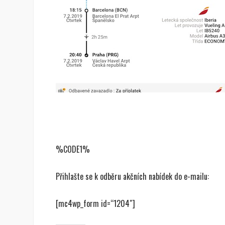
%CODE1%
Přihlašte se k odběru akčních nabídek do e-mailu:
[mc4wp_form id=“1204″]