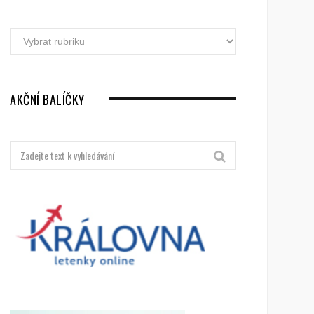
Akční
letenky
dle
destinací
AKČNÍ BALÍČKY
Hledat: