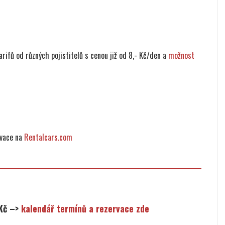
rifů od různých pojistitelů s cenou již od 8,- Kč/den a
možnost
rvace na
Rentalcars.com
 Kč –>
kalendář termínů a rezervace zde