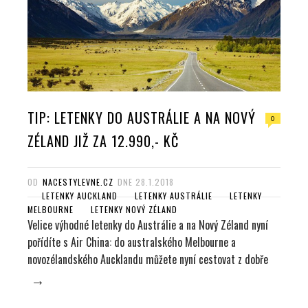
TIP: LETENKY DO AUSTRÁLIE A NA NOVÝ
0
ZÉLAND JIŽ ZA 12.990,- KČ
OD
NACESTYLEVNE.CZ
DNE
28.1.2018
LETENKY AUCKLAND
LETENKY AUSTRÁLIE
LETENKY
MELBOURNE
LETENKY NOVÝ ZÉLAND
Velice výhodné letenky do Austrálie a na Nový Zéland nyní
pořídíte s Air China: do australského Melbourne a
novozélandského Aucklandu můžete nyní cestovat z dobře
→