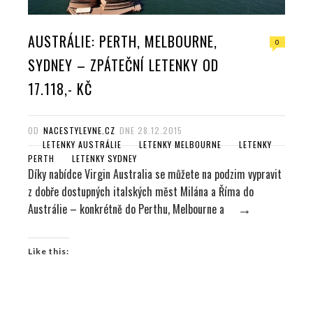
AUSTRÁLIE: PERTH, MELBOURNE,
0
SYDNEY – ZPÁTEČNÍ LETENKY OD
17.118,- KČ
OD
NACESTYLEVNE.CZ
DNE
28.12.2015
LETENKY AUSTRÁLIE
LETENKY MELBOURNE
LETENKY
PERTH
LETENKY SYDNEY
Díky nabídce Virgin Australia se můžete na podzim vypravit
z dobře dostupných italských měst Milána a Říma do
Austrálie – konkrétně do Perthu, Melbourne a
→
Like this: