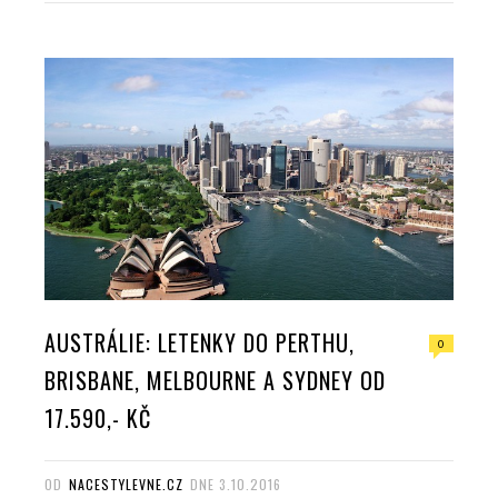
e
t
g
k
b
t
l
e
o
e
e
d
o
r
+
I
k
n
AUSTRÁLIE: LETENKY DO PERTHU,
0
BRISBANE, MELBOURNE A SYDNEY OD
17.590,- KČ
OD
NACESTYLEVNE.CZ
DNE
3.10.2016