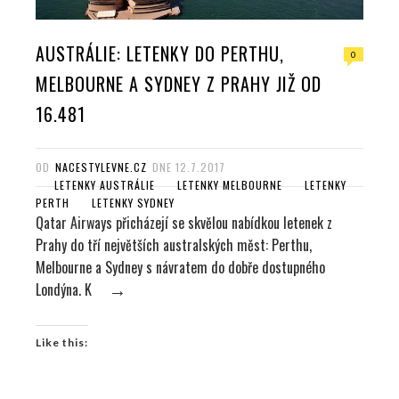
AUSTRÁLIE: LETENKY DO PERTHU,
0
MELBOURNE A SYDNEY Z PRAHY JIŽ OD
16.481
OD
NACESTYLEVNE.CZ
DNE
12.7.2017
LETENKY AUSTRÁLIE
LETENKY MELBOURNE
LETENKY
PERTH
LETENKY SYDNEY
Qatar Airways přicházejí se skvělou nabídkou letenek z
Prahy do tří největších australských měst: Perthu,
Melbourne a Sydney s návratem do dobře dostupného
Londýna. K
→
Like this: