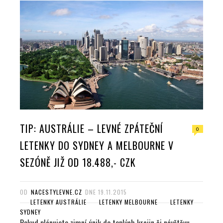
o
e
e
d
o
r
+
I
k
n
TIP: AUSTRÁLIE – LEVNÉ ZPÁTEČNÍ
0
LETENKY DO SYDNEY A MELBOURNE V
SEZÓNĚ JIŽ OD 18.488,- CZK
OD
NACESTYLEVNE.CZ
DNE
19.11.2015
LETENKY AUSTRÁLIE
LETENKY MELBOURNE
LETENKY
SYDNEY
Pokud plánujete zimní únik do teplých krajin či návštěvu