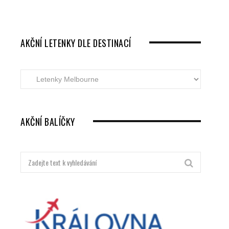
AKČNÍ LETENKY DLE DESTINACÍ
Akční
letenky
dle
destinací
AKČNÍ BALÍČKY
Hledat: