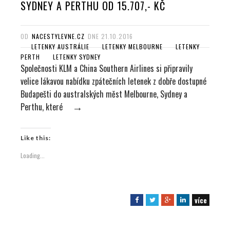
SYDNEY A PERTHU OD 15.707,- KČ
OD
NACESTYLEVNE.CZ
DNE
21.10.2016
LETENKY AUSTRÁLIE
LETENKY MELBOURNE
LETENKY
PERTH
LETENKY SYDNEY
Společnosti KLM a China Southern Airlines si připravily
velice lákavou nabídku zpátečních letenek z dobře dostupné
Budapešti do australských měst Melbourne, Sydney a
Perthu, které
→
Like this:
Loading...
více
F
T
G
L
a
w
o
i
c
i
o
n