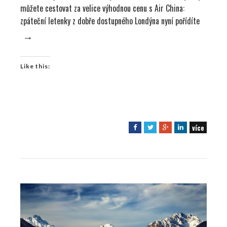
můžete cestovat za velice výhodnou cenu s Air China:
zpáteční letenky z dobře dostupného Londýna nyní pořídíte
→
Like this:
více
F
T
G
L
a
w
o
i
c
i
o
n
e
t
g
k
b
t
l
e
o
e
e
d
o
r
+
I
k
n