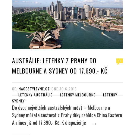
AUSTRÁLIE: LETENKY Z PRAHY DO
0
MELBOURNE A SYDNEY OD 17.690,- KČ
OD
NACESTYLEVNE.CZ
DNE
30.6.2016
LETENKY AUSTRÁLIE
LETENKY MELBOURNE
LETENKY
SYDNEY
Do dvou největších australských měst – Melbourne a
Sydney můžete cestovat z Prahy díky nabídce China Eastern
Airlines již od 17.690,- Kč. K dispozici je
→