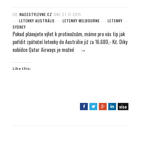
OD
NACESTYLEVNE.CZ
DNE
27.11.2015
LETENKY AUSTRÁLIE
LETENKY MELBOURNE
LETENKY
SYDNEY
Pokud plánujete výlet k protinožcům, máme pro vás tip jak
pořídit zpáteční letenky do Austrálie již za 16.680,- Kč. Díky
nabídce Qatar Airways je možné
→
Like this:
více
F
T
G
L
a
w
o
i
c
i
o
n
e
t
g
k
b
t
l
e