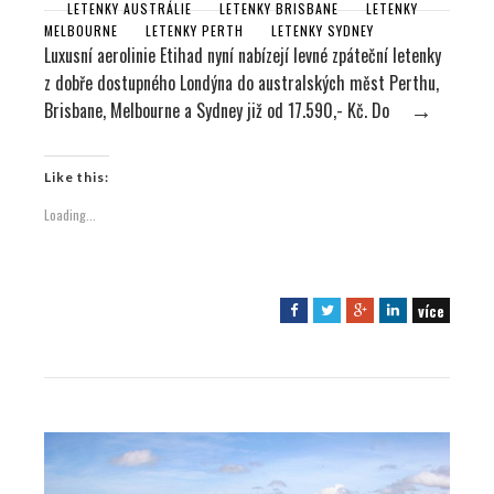
LETENKY AUSTRÁLIE
LETENKY BRISBANE
LETENKY
MELBOURNE
LETENKY PERTH
LETENKY SYDNEY
Luxusní aerolinie Etihad nyní nabízejí levné zpáteční letenky
z dobře dostupného Londýna do australských měst Perthu,
Brisbane, Melbourne a Sydney již od 17.590,- Kč. Do
→
Like this:
Loading...
více
F
T
G
L
a
w
o
i
c
i
o
n
e
t
g
k
b
t
l
e
o
e
e
d
o
r
+
I
k
n