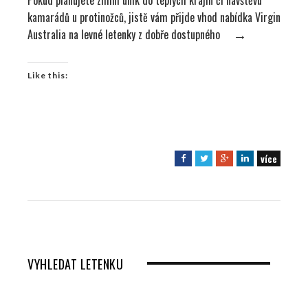
kamarádů u protinožců, jistě vám přijde vhod nabídka Virgin
Australia na levné letenky z dobře dostupného
→
Like this:
více
F
T
G
L
a
w
o
i
c
i
o
n
e
t
g
k
b
t
l
e
o
e
e
d
o
r
+
I
VYHLEDAT LETENKU
k
n