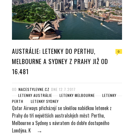
AUSTRÁLIE: LETENKY DO PERTHU,
0
MELBOURNE A SYDNEY Z PRAHY JIŽ OD
16.481
OD
NACESTYLEVNE.CZ
DNE
12.7.2017
LETENKY AUSTRÁLIE
LETENKY MELBOURNE
LETENKY
PERTH
LETENKY SYDNEY
Qatar Airways přicházejí se skvělou nabídkou letenek z
Prahy do tří největších australských měst: Perthu,
Melbourne a Sydney s návratem do dobře dostupného
Londýna. K
→