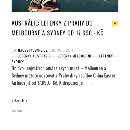
AUSTRÁLIE: LETENKY Z PRAHY DO
0
MELBOURNE A SYDNEY OD 17.690,- KČ
OD
NACESTYLEVNE.CZ
DNE
30.6.2016
LETENKY AUSTRÁLIE
LETENKY MELBOURNE
LETENKY
SYDNEY
Do dvou největších australských měst – Melbourne a
Sydney můžete cestovat z Prahy díky nabídce China Eastern
Airlines již od 17.690,- Kč. K dispozici je
→
Like this:
Loading...