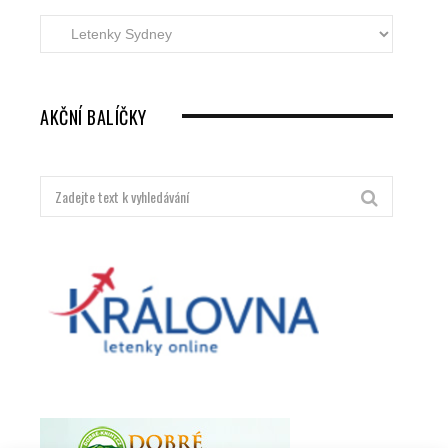
Akční
letenky
dle
destinací
AKČNÍ BALÍČKY
Hledat: