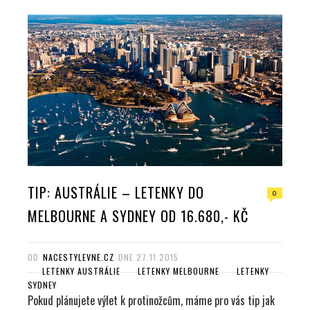
b
t
l
e
o
e
e
d
o
r
+
I
k
n
TIP: AUSTRÁLIE – LETENKY DO
0
MELBOURNE A SYDNEY OD 16.680,- KČ
OD
NACESTYLEVNE.CZ
DNE
27.11.2015
LETENKY AUSTRÁLIE
LETENKY MELBOURNE
LETENKY
SYDNEY
Pokud plánujete výlet k protinožcům, máme pro vás tip jak