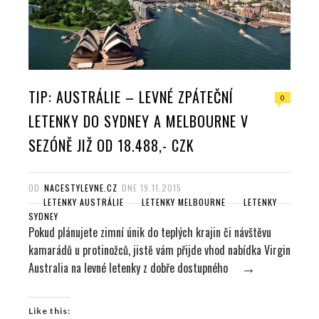
TIP: AUSTRÁLIE – LEVNÉ ZPÁTEČNÍ
0
LETENKY DO SYDNEY A MELBOURNE V
SEZÓNĚ JIŽ OD 18.488,- CZK
OD
NACESTYLEVNE.CZ
DNE
19.11.2015
LETENKY AUSTRÁLIE
LETENKY MELBOURNE
LETENKY
SYDNEY
Pokud plánujete zimní únik do teplých krajin či návštěvu
kamarádů u protinožců, jistě vám přijde vhod nabídka Virgin
Australia na levné letenky z dobře dostupného
→
Like this: