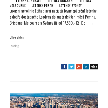
LETENKY AUSTRÁLIE
LETENKY BRISBANE
LETENKY
MELBOURNE
LETENKY PERTH
LETENKY SYDNEY
Luxusní aerolinie Etihad nyní nabízejí levné zpáteční letenky
z dobře dostupného Londýna do australských měst Perthu,
Brisbane, Melbourne a Sydney již od 17.590,- Kč. Do
→
Like this:
Loading...
více
F
T
G
L
a
w
o
i
c
i
o
n
e
t
g
k
b
t
l
e
o
e
e
d
o
r
+
I
k
n