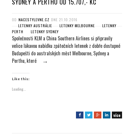
SYDNEY A PERTHU OD 15.707,- KČ
OD
NACESTYLEVNE.CZ
DNE
21.10.2016
LETENKY AUSTRÁLIE
LETENKY MELBOURNE
LETENKY
PERTH
LETENKY SYDNEY
Společnosti KLM a China Southern Airlines si připravily
velice lákavou nabídku zpátečních letenek z dobře dostupné
Budapešti do australských měst Melbourne, Sydney a
Perthu, které
→
Like this:
Loading...
více
F
T
G
L
a
w
o
i
c
i
o
n