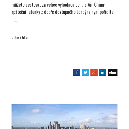
můžete cestovat za velice výhodnou cenu s Air China:
zpáteční letenky z dobře dostupného Londýna nyní pořídíte
→
Like this:
více
F
T
G
L
a
w
o
i
c
i
o
n
e
t
g
k
b
t
l
e
o
e
e
d
o
r
+
I
k
n