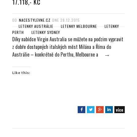
17.118,- KČ
OD
NACESTYLEVNE.CZ
DNE
28.12.2015
LETENKY AUSTRÁLIE
LETENKY MELBOURNE
LETENKY
PERTH
LETENKY SYDNEY
Díky nabídce Virgin Australia se můžete na podzim vypravit
z dobře dostupných italských měst Milána a Říma do
Austrálie – konkrétně do Perthu, Melbourne a
→
Like this:
více
F
T
G
L
a
w
o
i
c
i
o
n
e
t
g
k