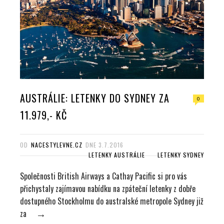
AUSTRÁLIE: LETENKY DO SYDNEY ZA
0
11.979,- KČ
OD
NACESTYLEVNE.CZ
DNE
3.7.2016
LETENKY AUSTRÁLIE
LETENKY SYDNEY
Společnosti British Airways a Cathay Pacific si pro vás
přichystaly zajímavou nabídku na zpáteční letenky z dobře
dostupného Stockholmu do australské metropole Sydney již
za
→