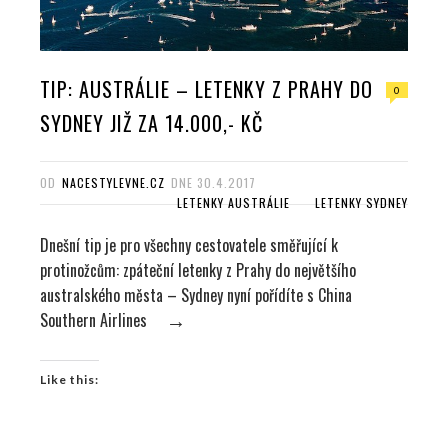
TIP: AUSTRÁLIE – LETENKY Z PRAHY DO
0
SYDNEY JIŽ ZA 14.000,- KČ
OD
NACESTYLEVNE.CZ
DNE
30.4.2017
LETENKY AUSTRÁLIE
LETENKY SYDNEY
Dnešní tip je pro všechny cestovatele směřující k
protinožcům: zpáteční letenky z Prahy do největšího
australského města – Sydney nyní pořídíte s China
Southern Airlines
→
Like this: