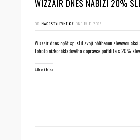
WIZZAIR DNES NABÍZÍ 20% SL
OD
NACESTYLEVNE.CZ
DNE
15.11.2016
Wizzair dnes opět spustil svoji oblíbenou slevovou akci
tohoto nízkonákladového dopravce pořídíte s 20% sle
Like this: