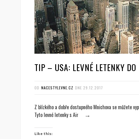
TIP – USA: LEVNÉ LETENKY DO
OD
NACESTYLEVNE.CZ
DNE
29.12.2017
Z blízkého a dobře dostupného Mnichova se můžete vypra
Tyto levné letenky s Air
→
Like this: