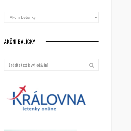
Akční
letenky
dle
destinací
AKČNÍ BALÍČKY
Hledat: