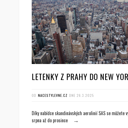
LETENKY Z PRAHY DO NEW YORK
OD
NACESTYLEVNE.CZ
DNE
26.3.2025
Díky nabídce skandinávských aerolinií SAS se můžete vy
srpna až do prosince
→