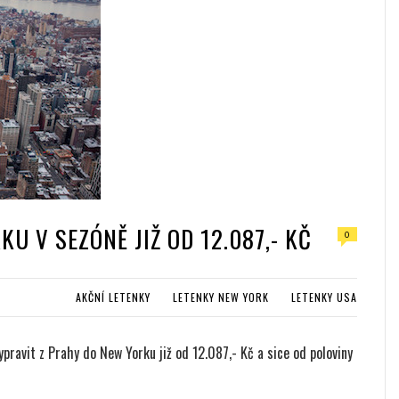
U V SEZÓNĚ JIŽ OD 12.087,- KČ
0
AKČNÍ LETENKY
LETENKY NEW YORK
LETENKY USA
pravit z Prahy do New Yorku již od 12.087,- Kč a sice od poloviny