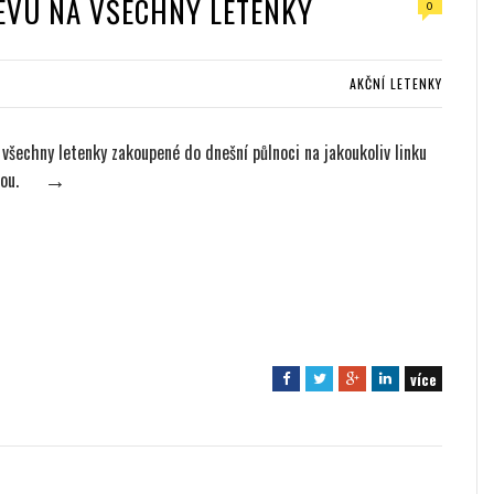
EVU NA VŠECHNY LETENKY
0
AKČNÍ LETENKY
: všechny letenky zakoupené do dnešní půlnoci na jakoukoliv linku
vou.
→
více
F
T
G
L
a
w
o
i
c
i
o
n
e
t
g
k
b
t
l
e