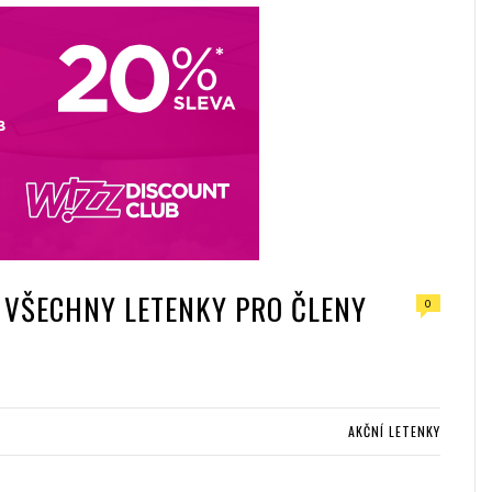
o
e
e
d
o
r
+
I
k
n
 VŠECHNY LETENKY PRO ČLENY
0
AKČNÍ LETENKY