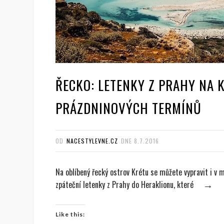
ŘECKO: LETENKY Z PRAHY NA K
PRÁZDNINOVÝCH TERMÍNŮ
OD
NACESTYLEVNE.CZ
DNE
8.7.2016
Na oblíbený řecký ostrov Krétu se můžete vypravit i v
zpáteční letenky z Prahy do Heraklionu, které
→
Like this: