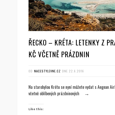
ŘECKO – KRÉTA: LETENKY Z PR
KČ VČETNĚ PRÁZDNIN
OD
NACESTYLEVNE.CZ
DNE
22.6.2016
Na starobylou Krétu se nyní můžete vydat s Aegean Airl
včetně oblíbených prázdninových
→
Like this: