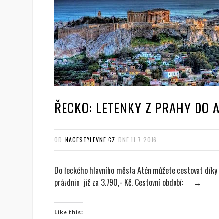
ŘECKO: LETENKY Z PRAHY DO A
OD
NACESTYLEVNE.CZ
DNE
11.7.2016
Do řeckého hlavního města Atén můžete cestovat díky 
prázdnin již za 3.790,- Kč. Cestovní období:
→
Like this: