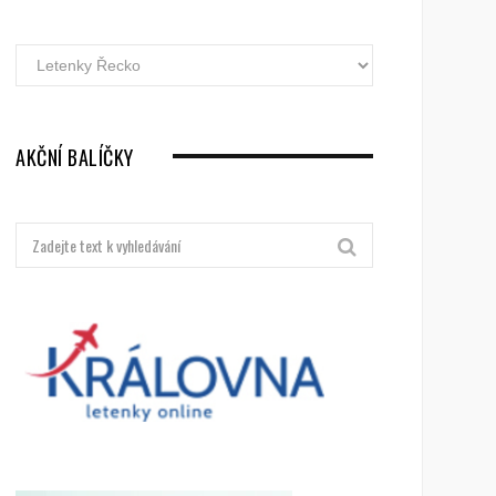
Akční
letenky
dle
destinací
AKČNÍ BALÍČKY
Hledat: