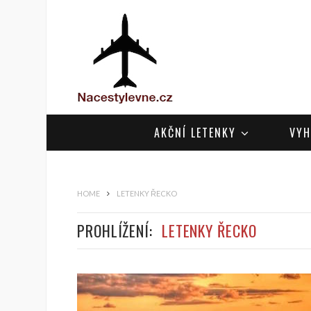
AKČNÍ LETENKY
VYH
HOME
LETENKY ŘECKO
PROHLÍŽENÍ:
LETENKY ŘECKO