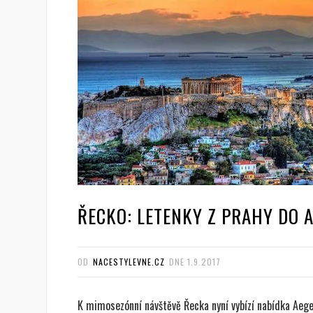
ŘECKO: LETENKY Z PRAHY DO A
OD
NACESTYLEVNE.CZ
DNE
1.9.2017
K mimosezónní návštěvě Řecka nyní vybízí nabídka Aegea