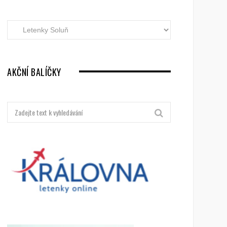
Akční
letenky
dle
destinací
AKČNÍ BALÍČKY
Hledat: