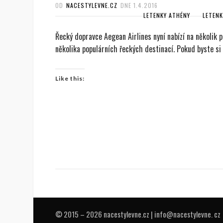
OD
NACESTYLEVNE.CZ
DNE
1.4.2016
LETENKY ATHÉNY
LETENK
Řecký dopravce Aegean Airlines nyní nabízí na několik 
několika populárních řeckých destinací. Pokud byste si
Like this:
© 2015 – 2026 nacestylevne.cz | info@nacestylevne. cz