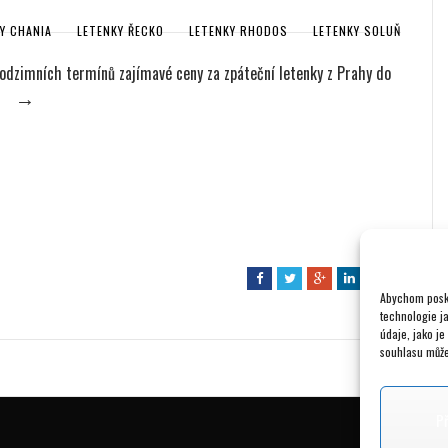
Y CHANIA
LETENKY ŘECKO
LETENKY RHODOS
LETENKY SOLUŇ
podzimních termínů zajímavé ceny za zpáteční letenky z Prahy do
→
více
F
T
G
L
Abychom posky
a
w
o
i
technologie j
c
i
o
n
údaje, jako j
e
t
g
k
souhlasu může 
b
t
l
e
o
e
e
d
P
o
r
+
I
k
n